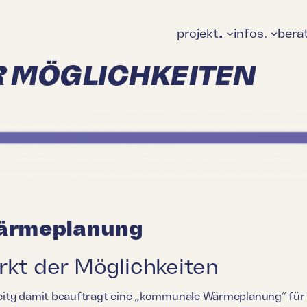
projekt
.
infos.
bera
R MÖGLICHKEITEN
ärmeplanung
kt der Möglichkeiten
city damit beauftragt eine „kommunale Wärmeplanung“ für 