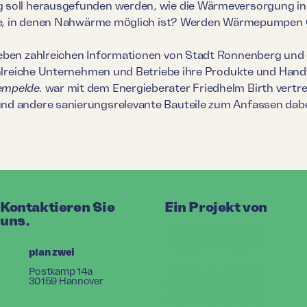
 soll herausgefunden werden, wie die Wärmeversorgung in
iche, in denen Nahwärme möglich ist? Werden Wärmepumpen
eben zahlreichen Informationen von Stadt Ronnenberg und 
zahlreiche Unternehmen und Betriebe ihre Produkte und Han
empelde.
war mit dem Energieberater Friedhelm Birth vertret
nd andere sanierungsrelevante Bauteile zum Anfassen dabe
Kontaktieren Sie
Ein Projekt von
uns.
plan zwei
Postkamp 14a
30159 Hannover