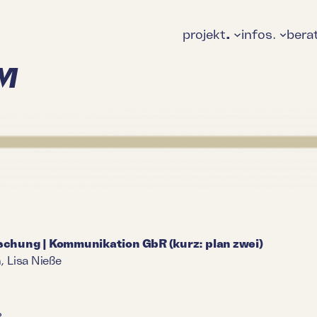
projekt
.
infos.
bera
M
schung | Kommunikation GbR (kurz: plan zwei)
, Lisa Nieße
3