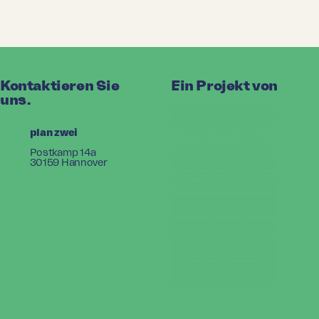
Kontaktieren Sie
Ein Projekt von
uns.
plan zwei
Postkamp 14a
30159 Hannover