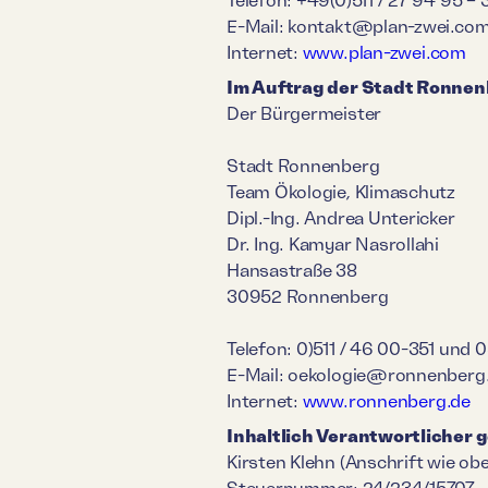
E-Mail: kontakt@plan-zwei.co
Internet:
www.plan-zwei.com
Im Auftrag der Stadt Ronne
Der Bürgermeister
Stadt Ronnenberg
Team Ökologie, Klimaschutz
Dipl.-Ing. Andrea Untericker
Dr. Ing. Kamyar Nasrollahi
Hansastraße 38
30952 Ronnenberg
Telefon: 0)511 / 46 00-351 und 0
E-Mail: oekologie@ronnenberg
Internet:
www.ronnenberg.de
Inhaltlich Verantwortlicher 
Kirsten Klehn (Anschrift wie ob
Steuernummer: 24/234/15707