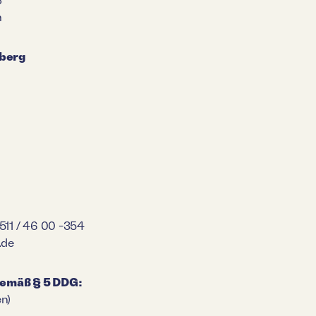
m
nberg
511 / 46 00 -354
.de
gemäß § 5 DDG:
en)