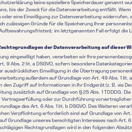
chutzerklärung keine speziellere Speicherdauer genannt wur
s, bis der Zweck für die Datenverarbeitung entfällt. Wenn 
der eine Einwilligung zur Datenverarbeitung widerrufen, 
lich zulässigen Gründe für die Speicherung Ihrer personenb
Aufbewahrungsfristen); im letztgenannten Fall erfolgt die 
Rechtsgrundlagen der Datenverarbeitung auf dieser W
itung eingewilligt haben, verarbeiten wir Ihre personenbez
 Art. 9 Abs. 2 lit. a DSGVO, sofern besondere Datenkategori
ner ausdrücklichen Einwilligung in die Übertragung persone
erarbeitung außerdem auf Grundlage von Art. 49 Abs. 1 lit. 
den Zugriff auf Informationen in Ihr Endgerät (z. B. via Dev
itung zusätzlich auf Grundlage von § 25 Abs. 1 TDDDG. Die E
ur Vertragserfüllung oder zur Durchführung vorvertragliche
rundlage des Art. 6 Abs. 1 lit. b DSGVO. Des Weiteren verar
ichen Verpflichtung erforderlich sind auf Grundlage von Art. 
uf Grundlage unseres berechtigten Interesses nach Art. 6 A
einschlägigen Rechtsgrundlagen wird in den folgenden Absätz