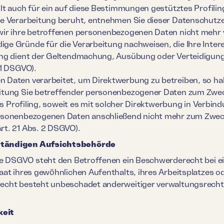
lt auch für ein auf diese Bestimmungen gestütztes Profiling
ne Verarbeitung beruht, entnehmen Sie dieser Datenschutz
ir ihre betroffenen personenbezogenen Daten nicht mehr ve
e Gründe für die Verarbeitung nachweisen, die Ihre Inter
ung dient der Geltendmachung, Ausübung oder Verteidigu
 1 DSGVO).
Daten verarbeitet, um Direktwerbung zu betreiben, so hab
itung Sie betreffender personenbezogener Daten zum Zwe
das Profiling, soweit es mit solcher Direktwerbung in Verbin
rsonenbezogenen Daten anschließend nicht mehr zum Zwec
rt. 21 Abs. 2 DSGVO).
ständigen Aufsichtsbehörde
ie DSGVO steht den Betroffenen ein Beschwerderecht bei e
aat ihres gewöhnlichen Aufenthalts, ihres Arbeitsplatzes 
cht besteht unbeschadet anderweitiger verwaltungsrechtli
keit