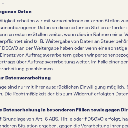
t.
ogenen Daten
igkeit arbeiten wir mit verschiedenen externen Stellen zus
sonenbezogenen Daten an diese externen Stellen erforderli
n an externe Stellen weiter, wenn dies im Rahmen einer Ve
 verpflichtet sind (z. B. Weitergabe von Daten an Steuerbehö
it. F DSGVO an der Weitergabe haben oder wenn eine sonstig
 Einsatz von Auftragsverarbeitern geben wir personenbezo
ertrags über Auftragsverarbeitung weiter. Im Falle einer 
erarbeitung geschlossen.
zur Datenverarbeitung
e sind nur mit Ihrer ausdrücklichen Einwilligung möglich. S
en. Die Rechtmäßigkeit der bis zum Widerruf erfolgten Date
 Datenerhebung in besonderen Fällen sowie gegen Di
Grundlage von Art. 6 ABS. 1 lit. e oder f DSGVO erfolgt, ha
sonderen Situation ergeben, gegen die Verarbeitung ihrer